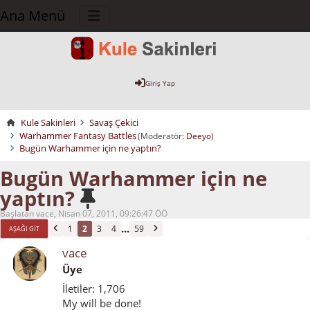
Ana Menü
Giriş Yap
Kule Sakinleri
Savaş Çekici
Warhammer Fantasy Battles
(Moderatör:
Deeyo
)
Bugün Warhammer için ne yaptın?
Bugün Warhammer için ne
yaptın?
Başlatan vace, Nisan 07, 2011, 09:26:47 ÖÖ
...
1
2
3
4
59
AŞAĞI GIT
vace
Üye
İletiler: 1,706
My will be done!