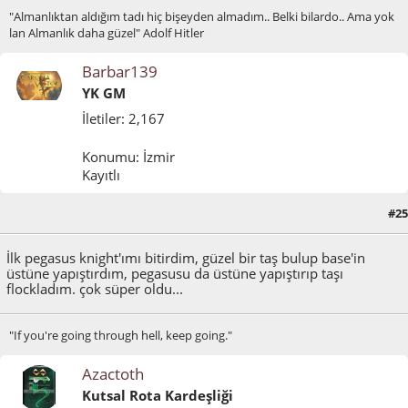
"Almanlıktan aldığım tadı hiç bişeyden almadım.. Belki bilardo.. Ama yok
lan Almanlık daha güzel" Adolf Hitler
Barbar139
YK GM
İletiler: 2,167
Konumu: İzmir
Kayıtlı
#25
Mayıs 08, 2011, 12:18:30 ÖÖ
İlk pegasus knight'ımı bitirdim, güzel bir taş bulup base'in
üstüne yapıştırdım, pegasusu da üstüne yapıştırıp taşı
flockladım. çok süper oldu...
"If you're going through hell, keep going."
Azactoth
Kutsal Rota Kardeşliği