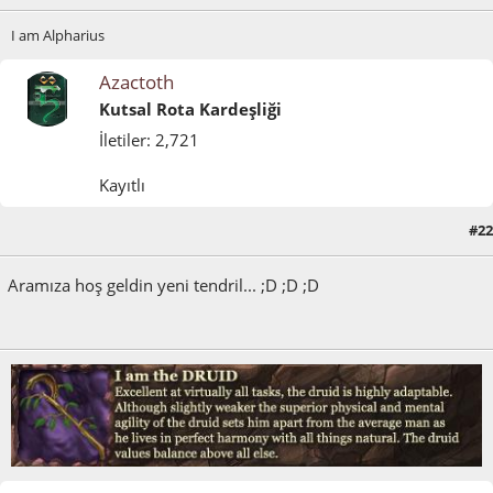
I am Alpharius
Azactoth
Kutsal Rota Kardeşliği
İletiler: 2,721
Kayıtlı
#22
Mayıs 04, 2011, 09:05:37 ÖÖ
Aramıza hoş geldin yeni tendril... ;D ;D ;D