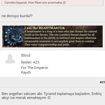
Carnifex boyandı. Hive Fleet ismi aranmakta ;D
ne dönüyo burda??
Blind
İletiler: 425
For The Emperor
Kayıtlı
#21
Mayıs 03, 2011, 10:36:02 ÖS
Ben angelları satıcam abi. Tyranid toplamaya başladım. Erdinç
abiyi ise merak etmekteyim :D