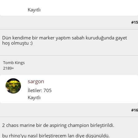
Kayıtlı
#15
Nisan 28, 2011, 04:07:16 ÖS
Dün kendime bir marker yaptım sabah kuruduğunda gayet
hoş olmuştu :)
Tomb Kings
2189+
sargon
İletiler: 705
Kayıtlı
#16
Mayıs 02, 2011, 11:39:21 ÖS
2 chaos marine bir de aspiring champion birleştirildi.
bu rhino'yu nasıl birleştirecem lan diye düşünüldü.