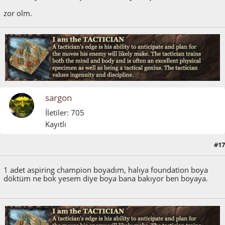
zor olm.
sargon
İletiler: 705
Kayıtlı
#17
Mayıs 03, 2011, 10:07:51 ÖS
1 adet aspiring champion boyadım, halıya foundation boya
döktüm ne bok yesem diye boya bana bakıyor ben boyaya.