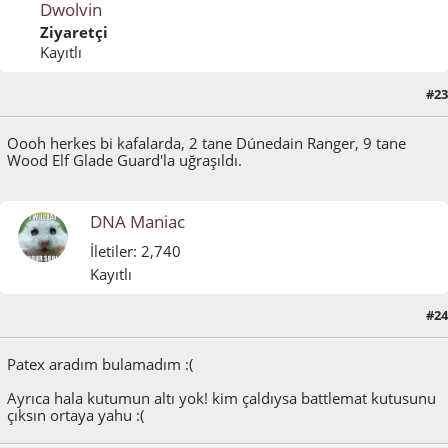
Dwolvin
Ziyaretçi
Kayıtlı
#23
Mayıs 04, 2011, 11:08:54 ÖÖ
Oooh herkes bi kafalarda, 2 tane Dúnedain Ranger, 9 tane
Wood Elf Glade Guard'la uğraşıldı.
DNA Maniac
İletiler: 2,740
Kayıtlı
#24
Mayıs 04, 2011, 06:37:39 ÖS
Patex aradım bulamadım :(
Ayrıca hala kutumun altı yok! kim çaldıysa battlemat kutusunu
çıksın ortaya yahu :(