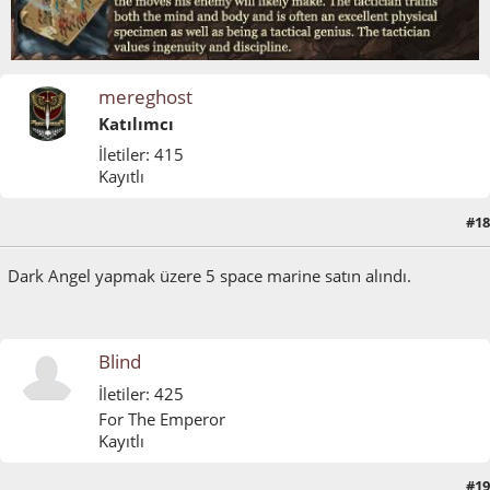
mereghost
Katılımcı
İletiler: 415
Kayıtlı
#18
Mayıs 03, 2011, 10:12:16 ÖS
Dark Angel yapmak üzere 5 space marine satın alındı.
Blind
İletiler: 425
For The Emperor
Kayıtlı
#19
Mayıs 03, 2011, 10:33:07 ÖS
Son düzenlenme
: Mayıs 04, 2011, 12:22:58 ÖÖ Blind