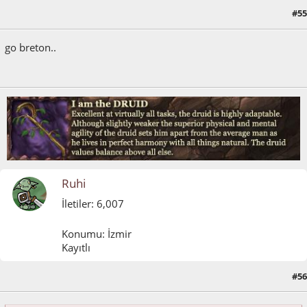
#55
Mayıs 30, 2011, 09:08:27 ÖÖ
go breton..
Ruhi
İletiler: 6,007
Konumu: İzmir
Kayıtlı
#56
Mayıs 30, 2011, 09:13:11 ÖÖ