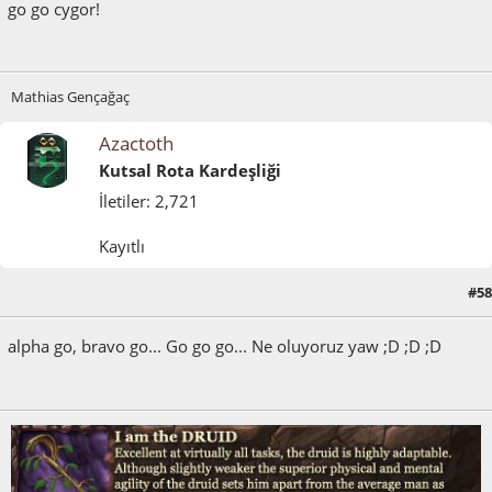
go go cygor!
Mathias Gençağaç
Azactoth
Kutsal Rota Kardeşliği
İletiler: 2,721
Kayıtlı
#58
Mayıs 30, 2011, 12:29:29 ÖS
alpha go, bravo go... Go go go... Ne oluyoruz yaw ;D ;D ;D