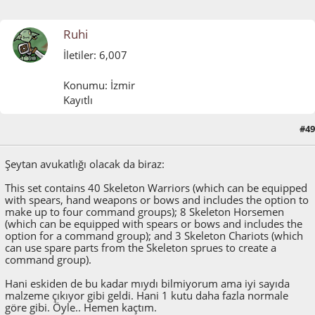
Ruhi
İletiler: 6,007
Konumu: İzmir
Kayıtlı
#49
Mayıs 25, 2011, 10:37:30 ÖS
Şeytan avukatlığı olacak da biraz:
This set contains 40 Skeleton Warriors (which can be equipped
with spears, hand weapons or bows and includes the option to
make up to four command groups); 8 Skeleton Horsemen
(which can be equipped with spears or bows and includes the
option for a command group); and 3 Skeleton Chariots (which
can use spare parts from the Skeleton sprues to create a
command group).
Hani eskiden de bu kadar mıydı bilmiyorum ama iyi sayıda
malzeme çıkıyor gibi geldi. Hani 1 kutu daha fazla normale
göre gibi. Öyle.. Hemen kaçtım.