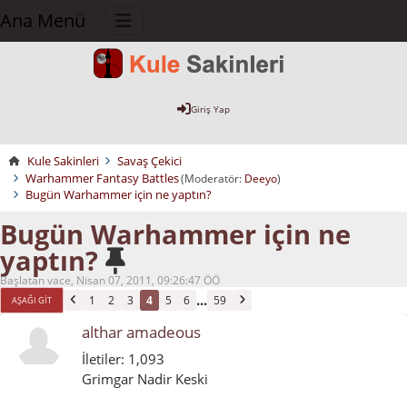
Ana Menü
Giriş Yap
Kule Sakinleri
Savaş Çekici
Warhammer Fantasy Battles
(Moderatör:
Deeyo
)
Bugün Warhammer için ne yaptın?
Bugün Warhammer için ne
yaptın?
Başlatan vace, Nisan 07, 2011, 09:26:47 ÖÖ
...
1
2
3
4
5
6
59
AŞAĞI GIT
althar amadeous
İletiler: 1,093
Grimgar Nadir Keski