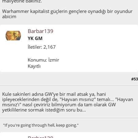
maliyetine bakınız.
Warhammer kapitalist güçlerin gençlere oynadığı bir oyundur
abicim
Barbar139
YK GM
İletiler: 2,167
Konumu: İzmir
Kayıtlı
#53
Mayıs 26, 2011, 09:54:23 ÖÖ
Kule sakinleri adına GW'ye bir mail atsak ya, hani
ipleyeceklerinden değil de, "Hayvan mısınız" temalı... "Hayvan
mısınız'ı" nasıl çeviririz bilmiyorum da tam olarak GW
yetkililerine sormak istediğim soru bu...
"If you're going through hell, keep going."