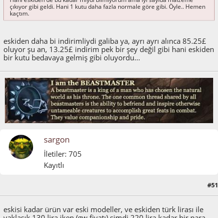
çıkıyor gibi geldi. Hani 1 kutu daha fazla normale göre gibi. Öyle.. Hemen
kaçtım.
eskiden daha bi indirimliydi galiba ya, ayrı ayrı alınca 85.25£
oluyor şu an, 13.25£ indirim pek bir şey değil gibi hani eskiden
bir kutu bedavaya gelmiş gibi oluyordu...
sargon
İletiler: 705
Kayıtlı
#51
Mayıs 25, 2011, 11:52:04 ÖS
eskisi kadar ürün var eski modeller, ve eskiden türk lirası ile
yaklaşık 130 lira iken (gw fiyatı) şimdi 220 lira kadar bir para