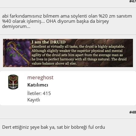
#47
Mayıs 25, 2011, 08:20:27 ÖS
abi farkındamısınız bilmem ama söylenti olan %20 zm sanıtım
%40 olarak işlemiş... OHA diyorum başka da birşey
demiyorum...
mereghost
Katılımcı
İletiler: 415
Kayıtlı
#48
Mayıs 25, 2011, 09:56:40 ÖS
Dert ettiğiniz şeye bak ya, sat bir böbreği ful ordu