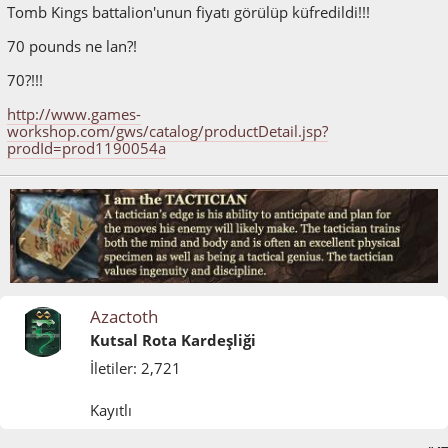
Tomb Kings battalion'unun fiyatı görülüp küfredildi!!!
70 pounds ne lan?!
70?!!!
http://www.games-
workshop.com/gws/catalog/productDetail.jsp?
prodId=prod1190054a
Azactoth
Kutsal Rota Kardeşliği
İletiler: 2,721
Kayıtlı