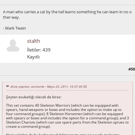
A man who carries a cat by the tail learns something he can learn in no o
ther way.
- Mark Twain
stalth
İletiler: 439
Kayıtlı
#50
Mayıs 25, 2011, 10:52:50 ÖS
Alıntı yapılan: anchorite - Mayıs 25, 2011, 10:37:30 ÖS
Şeytan avukatlığı olacak da biraz:
This set contains 40 Skeleton Warriors (which can be equipped with
spears, hand weapons or bows and includes the option to make up to
four command groups); 8 Skeleton Horsemen (which can be equipped
with spears or bows and includes the option for a command group); and 3
Skeleton Chariots (which can use spare parts from the Skeleton sprues to
create a command group).
Hani eskiden de bu kadar mıydı bilmiyorum ama iyi sayıda malzeme