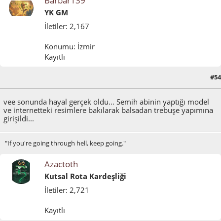
Barbar139
YK GM
İletiler: 2,167
Konumu: İzmir
Kayıtlı
#54
Mayıs 30, 2011, 01:15:35 ÖÖ
vee sonunda hayal gerçek oldu... Semih abinin yaptığı model
ve internetteki resimlere bakılarak balsadan trebuşe yapımına
girişildi...
"If you're going through hell, keep going."
Azactoth
Kutsal Rota Kardeşliği
İletiler: 2,721
Kayıtlı