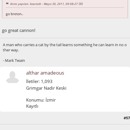
Alıntı yapılan: Azactoth - Mayıs 30, 2011, 09:08:27 ÖÖ
go breton..
go great cannon!
A man who carries a cat by the tail learns something he can learn in no o
ther way.
- Mark Twain
althar amadeous
İletiler: 1,093
Grimgar Nadir Keski
Konumu: İzmir
Kayıtlı
#57
Mayıs 30, 2011, 09:29:15 ÖÖ