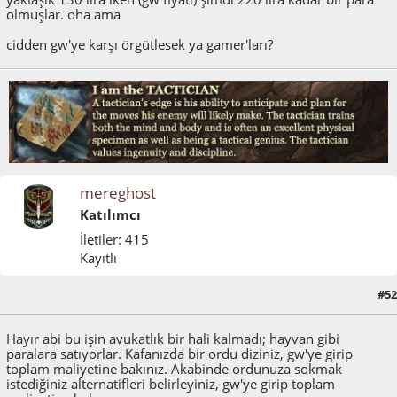
olmuşlar. oha ama
cidden gw'ye karşı örgütlesek ya gamer'ları?
mereghost
Katılımcı
İletiler: 415
Kayıtlı
#52
Mayıs 26, 2011, 07:54:04 ÖÖ
Hayır abi bu işin avukatlık bir hali kalmadı; hayvan gibi
paralara satıyorlar. Kafanızda bir ordu diziniz, gw'ye girip
toplam maliyetine bakınız. Akabinde ordunuza sokmak
istediğiniz alternatifleri belirleyiniz, gw'ye girip toplam