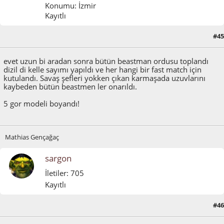
Konumu: İzmir
Kayıtlı
#45
Mayıs 25, 2011, 11:16:40 ÖÖ
evet uzun bi aradan sonra bütün beastman ordusu toplandı
dizil di kelle sayımı yapıldı ve her hangi bir fast match için
kutulandı. Savaş şefleri yokken çıkan karmaşada uzuvlarını
kaybeden bütün beastmen ler onarıldı.
5 gor modeli boyandı!
Mathias Gençağaç
sargon
İletiler: 705
Kayıtlı
#46
Mayıs 25, 2011, 07:09:29 ÖS