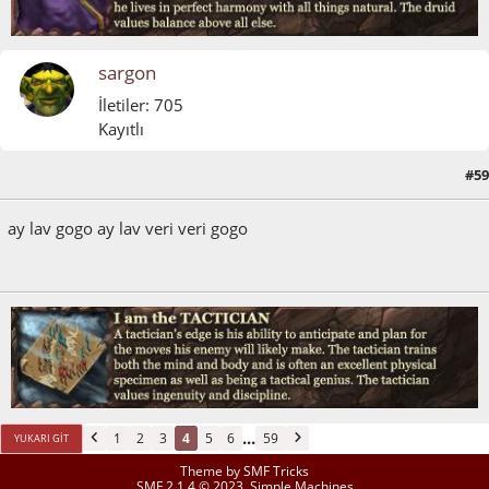
sargon
İletiler: 705
Kayıtlı
#59
Mayıs 30, 2011, 03:17:51 ÖS
ay lav gogo ay lav veri veri gogo
...
1
2
3
4
5
6
59
YUKARI GIT
Theme by
SMF Tricks
SMF 2.1.4 © 2023
,
Simple Machines