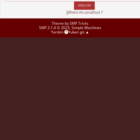
Şifreni mi unuttun ?
Theme by
SMF Tricks
SMF 2.1.4 © 2023
,
Simple Machines
Yardım
Yukarı git ▲