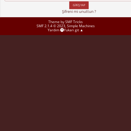
Şifreni mi unuttun ?
Theme by
SMF Tricks
SMF 2.1.4 © 2023
,
Simple Machines
Yardım
Yukarı git ▲