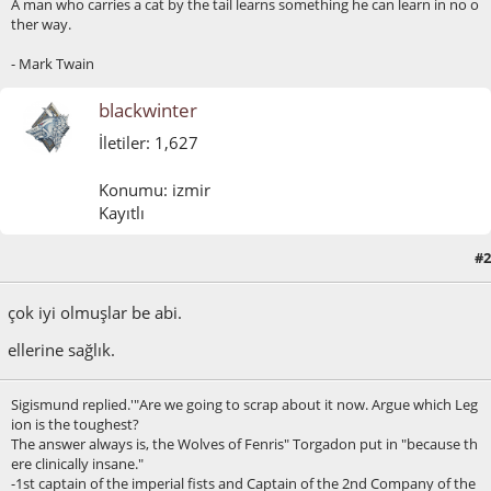
A man who carries a cat by the tail learns something he can learn in no o
ther way.
- Mark Twain
blackwinter
İletiler: 1,627
Konumu: izmir
Kayıtlı
#2
Mart 22, 2012, 10:40:22 ÖÖ
çok iyi olmuşlar be abi.
ellerine sağlık.
Sigismund replied.'"Are we going to scrap about it now. Argue which Leg
ion is the toughest?
The answer always is, the Wolves of Fenris" Torgadon put in "because th
ere clinically insane."
-1st captain of the imperial fists and Captain of the 2nd Company of the