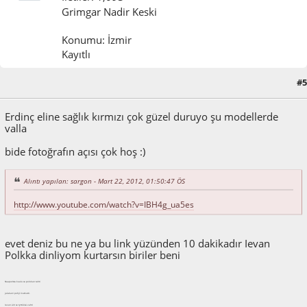
Grimgar Nadir Keski
Konumu: İzmir
Kayıtlı
#5
Mart 22, 2012, 04:47:08 ÖS
Erdinç eline sağlık kırmızı çok güzel duruyo şu modellerde
valla
bide fotoğrafın açısı çok hoş :)
Alıntı yapılan: sargon - Mart 22, 2012, 01:50:47 ÖS
http://www.youtube.com/watch?v=IBH4g_ua5es
evet deniz bu ne ya bu link yüzünden 10 dakikadır Ievan
Polkka dinliyom kurtarsın biriler beni
Nuapurista kuulu se polokan tahti
jalakani pohjii kutkutti.
Ievan äiti se tyttöösä vahti