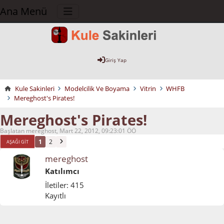
Ana Menü
Giriş Yap
Kule Sakinleri
Modelcilik Ve Boyama
Vitrin
WHFB
Mereghost's Pirates!
Mereghost's Pirates!
Başlatan mereghost, Mart 22, 2012, 09:23:01 ÖÖ
1
2
AŞAĞI GIT
mereghost
Katılımcı
İletiler: 415
Kayıtlı
Mart 22, 2012, 09:23:01 ÖÖ