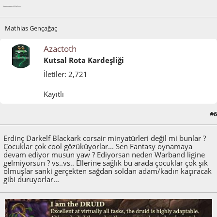
äppyt tipput hilijalleen.
Mathias Gençağaç
Azactoth
Kutsal Rota Kardeşliği
İletiler: 2,721
Kayıtlı
#6
Mart 22, 2012, 05:56:02 ÖS
Erdinç Darkelf Blackark corsair minyatürleri değil mi bunlar ?
Çocuklar çok cool gözüküyorlar... Sen Fantasy oynamaya
devam ediyor musun yaw ? Ediyorsan neden Warband ligine
gelmiyorsun ? vs..vs.. Ellerine sağlık bu arada çocuklar çok şık
olmuşlar sanki gerçekten sağdan soldan adam/kadın kaçıracak
gibi duruyorlar...