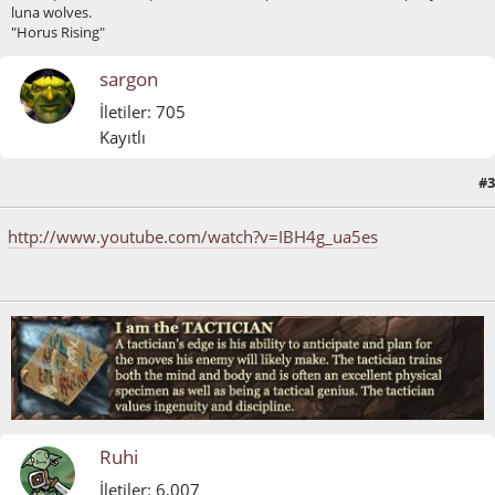
luna wolves.
"Horus Rising"
sargon
İletiler: 705
Kayıtlı
#3
Mart 22, 2012, 01:50:47 ÖS
http://www.youtube.com/watch?v=IBH4g_ua5es
Ruhi
İletiler: 6,007