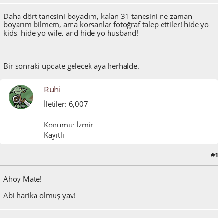
Daha dört tanesini boyadım, kalan 31 tanesini ne zaman
boyarım bilmem, ama korsanlar fotoğraf talep ettiler! hide yo
kids, hide yo wife, and hide yo husband!
Bir sonraki update gelecek aya herhalde.
Ruhi
İletiler: 6,007
Konumu: İzmir
Kayıtlı
#1
Mart 22, 2012, 09:47:42 ÖÖ
Ahoy Mate!
Abi harika olmuş yav!