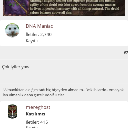
DNA Maniac
İletiler: 2,740
Kayıtlı
#7
Mart 22, 2012, 07:00:26 ÖS
Çok iyiler yaw!
"Almanlıktan aldığım tadı hiç bişeyden almadım.. Belki bilardo.. Ama yok
lan Almanlık daha güzel" Adolf Hitler
mereghost
Katılımcı
İletiler: 415
Kayıtlı