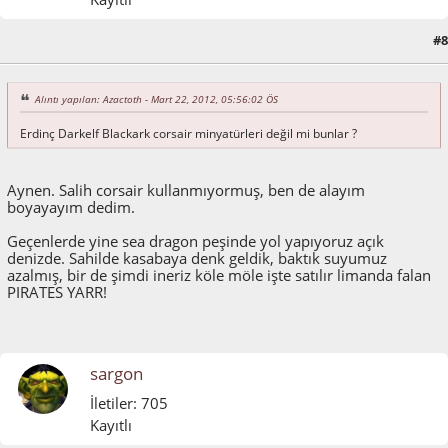
#8
Mart 22, 2012, 11:27:44 ÖS
Alıntı yapılan: Azactoth - Mart 22, 2012, 05:56:02 ÖS
Erdinç Darkelf Blackark corsair minyatürleri değil mi bunlar ?
Aynen. Salih corsair kullanmıyormuş, ben de alayım
boyayayım dedim.
Geçenlerde yine sea dragon peşinde yol yapıyoruz açık
denizde. Sahilde kasabaya denk geldik, baktık suyumuz
azalmış, bir de şimdi ineriz köle möle işte satılır limanda falan
PIRATES YARR!
sargon
İletiler: 705
Kayıtlı