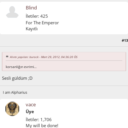
Blind
İletiler: 425
For The Emperor
Kayıtlı
#13
Mart 29, 2012, 10:18:36 ÖS
Alıntı yapılan: burock - Mart 29, 2012, 04:36:20 ÖS
korsanlığın evrimi...
Sesli güldüm ;D
I am Alpharius
vace
Üye
İletiler: 1,706
My will be done!