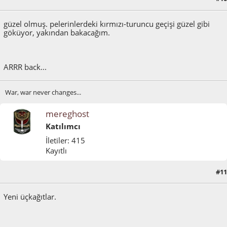
güzel olmuş. pelerinlerdeki kırmızı-turuncu geçişi güzel gibi
göküyor, yakından bakacağım.
ARRR back...
War, war never changes...
mereghost
Katılımcı
İletiler: 415
Kayıtlı
#11
Mart 29, 2012, 04:34:29 ÖS
Yeni üçkağıtlar.