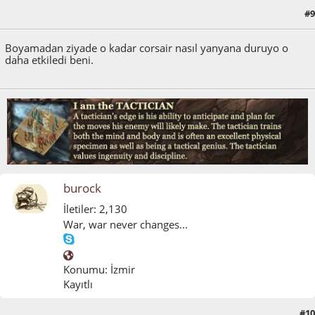
#9
Mart 22, 2012, 11:57:55 ÖS
Boyamadan ziyade o kadar corsair nasıl yanyana duruyo o
daha etkiledi beni.
burock
İletiler: 2,130
War, war never changes...
Konumu: İzmir
Kayıtlı
#10
Mart 23, 2012, 12:10:39 ÖÖ