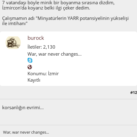
7 vatandaşı böyle minik bir boyanma sırasına dizdim,
İzmircon'da koyarız belki ilgi çeker dedim.
Çalışmamın adı "Minyatürlerin YARR potansiyelinin yükselişi
ile imtihanı"
burock
İletiler: 2,130
War, war never changes...
Konumu: İzmir
Kayıtlı
#12
Mart 29, 2012, 04:36:20 ÖS
korsanlığın evrimi...
War, war never changes...