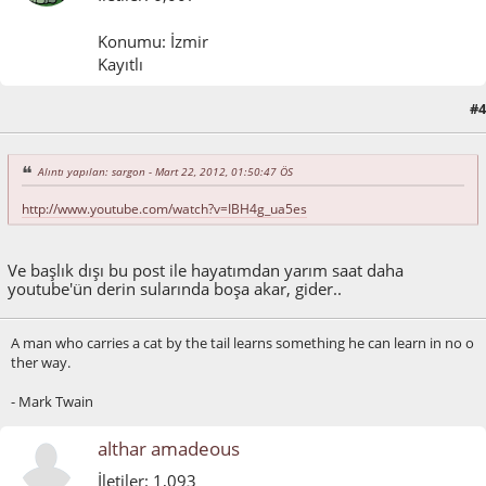
Konumu: İzmir
Kayıtlı
#4
Mart 22, 2012, 02:32:51 ÖS
Alıntı yapılan: sargon - Mart 22, 2012, 01:50:47 ÖS
http://www.youtube.com/watch?v=IBH4g_ua5es
Ve başlık dışı bu post ile hayatımdan yarım saat daha
youtube'ün derin sularında boşa akar, gider..
A man who carries a cat by the tail learns something he can learn in no o
ther way.
- Mark Twain
althar amadeous
İletiler: 1,093