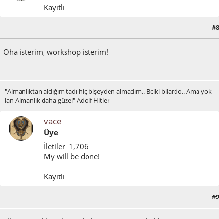
Kayıtlı
#8
Ocak 16, 2012, 02:13:59 ÖS
Oha isterim, workshop isterim!
"Almanlıktan aldığım tadı hiç bişeyden almadım.. Belki bilardo.. Ama yok
lan Almanlık daha güzel" Adolf Hitler
vace
Üye
İletiler: 1,706
My will be done!
Kayıtlı
#9
Ocak 16, 2012, 04:31:49 ÖS