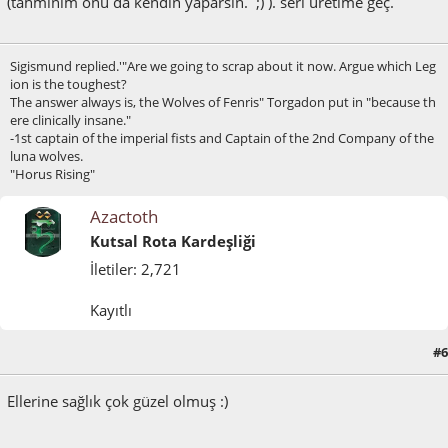
(tahminim onu da kendin yaparsın. ;) ). seri üretime geç.
Sigismund replied.'"Are we going to scrap about it now. Argue which Leg
ion is the toughest?
The answer always is, the Wolves of Fenris" Torgadon put in "because th
ere clinically insane."
-1st captain of the imperial fists and Captain of the 2nd Company of the
luna wolves.
"Horus Rising"
Azactoth
Kutsal Rota Kardeşliği
İletiler: 2,721
Kayıtlı
#6
Ocak 16, 2012, 09:45:49 ÖÖ
Ellerine sağlık çok güzel olmuş :)