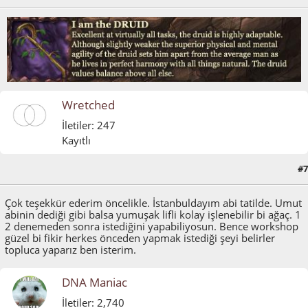
Wretched
İletiler: 247
Kayıtlı
#7
Ocak 16, 2012, 01:17:30 ÖS
Çok teşekkür ederim öncelikle. İstanbuldayım abi tatilde. Umut
abinin dediği gibi balsa yumuşak lifli kolay işlenebilir bi ağaç. 1
2 denemeden sonra istediğini yapabiliyosun. Bence workshop
güzel bi fikir herkes önceden yapmak istediği şeyi belirler
topluca yaparız ben isterim.
DNA Maniac
İletiler: 2,740