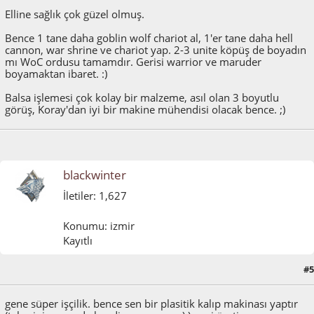
Elline sağlık çok güzel olmuş.
Bence 1 tane daha goblin wolf chariot al, 1'er tane daha hell
cannon, war shrine ve chariot yap. 2-3 unite köpüş de boyadın
mı WoC ordusu tamamdır. Gerisi warrior ve maruder
boyamaktan ibaret. :)
Balsa işlemesi çok kolay bir malzeme, asıl olan 3 boyutlu
görüş, Koray'dan iyi bir makine mühendisi olacak bence. ;)
blackwinter
İletiler: 1,627
Konumu: izmir
Kayıtlı
#5
Ocak 16, 2012, 08:59:24 ÖÖ
gene süper işçilik. bence sen bir plasitik kalıp makinası yaptır