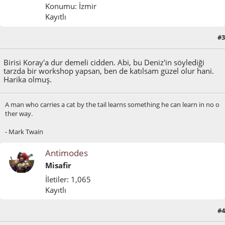
Konumu: İzmir
Kayıtlı
#3
Ocak 16, 2012, 08:26:22 ÖÖ
Birisi Koray'a dur demeli cidden. Abi, bu Deniz'in söylediği
tarzda bir workshop yapsan, ben de katılsam güzel olur hani.
Harika olmuş.
A man who carries a cat by the tail learns something he can learn in no o
ther way.
- Mark Twain
Antimodes
Misafir
İletiler: 1,065
Kayıtlı
#4
Ocak 16, 2012, 08:38:05 ÖÖ