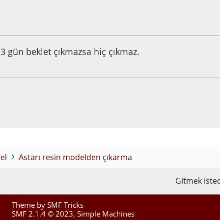
6:53:57 ÖS
 3 gün beklet çıkmazsa hiç çıkmaz.
el
Astarı resin modelden çıkarma
Gitmek isted
Theme by
SMF Tricks
SMF 2.1.4 © 2023
,
Simple Machines