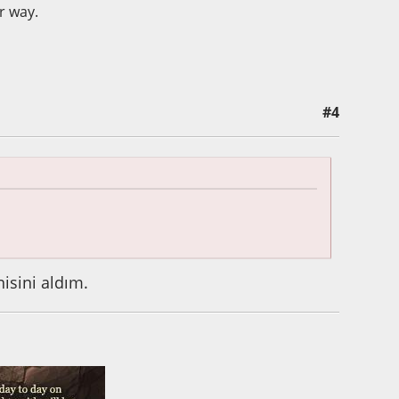
r way.
#4
isini aldım.