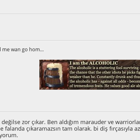
4:21:46 ÖS
d me wan go hom...
2:53:14 ÖS
ik değilse zor çıkar. Ben aldığım marauder ve warriorlar
e falanda çıkaramazsın tam olarak. bi diş fırçasıyla a
ıyorum.