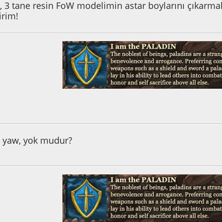
r, 3 tane resin FoW modelimin astar boylarını çıkarm
irim!
9:19:01 ÖS
an yaw, yok mudur?