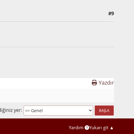
#9
Yazdır
iğiniz yer
Yardım
Yukarı git ▲