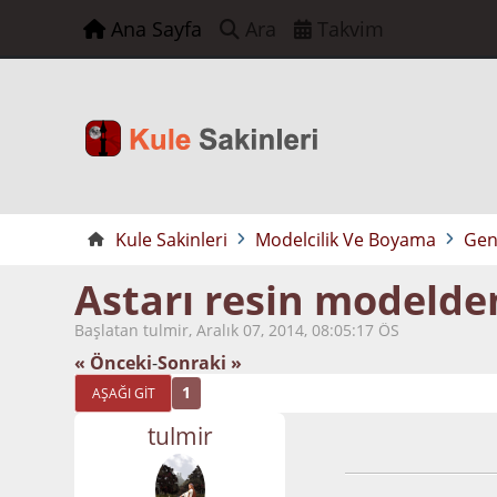
Ana Sayfa
Ara
Takvim
Kule Sakinleri
Modelcilik Ve Boyama
Gen
Astarı resin modelde
Başlatan tulmir, Aralık 07, 2014, 08:05:17 ÖS
« Önceki
-
Sonraki »
1
AŞAĞI GIT
tulmir
Aralık 07, 2014, 0