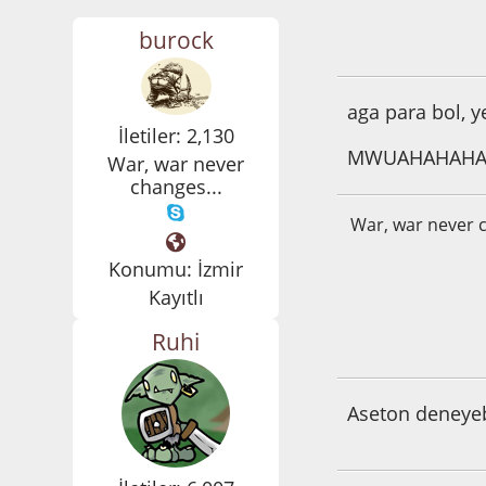
burock
Aralık 09, 2014, 1
aga para bol, y
İletiler: 2,130
MWUAHAHAHAH
War, war never
changes...
War, war never c
Konumu: İzmir
Kayıtlı
Ruhi
Aralık 09, 2014, 1
Aseton deneyeb