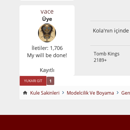
vace
Aralık 10, 2014, 0
Üye
Kola'nın içinde
İletiler: 1,706
Tomb Kings
My will be done!
2189+
Kayıtlı
1
YUKARI GIT
Kule Sakinleri
Modelcilik Ve Boyama
Gen