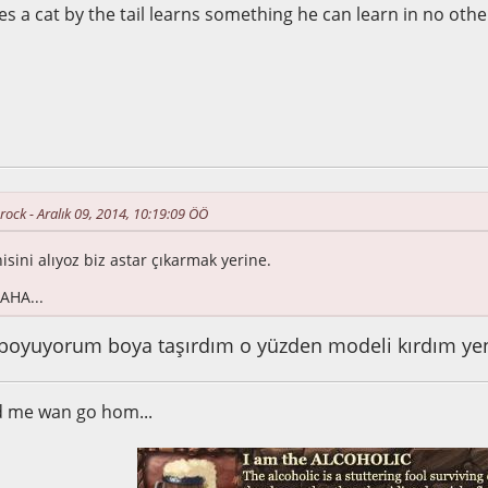
s a cat by the tail learns something he can learn in no othe
1:57:55 ÖÖ
urock - Aralık 09, 2014, 10:19:09 ÖÖ
isini alıyoz biz astar çıkarmak yerine.
HA...
oyuyorum boya taşırdım o yüzden modeli kırdım yen
d me wan go hom...