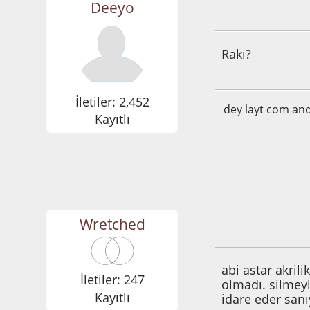
Deeyo
Aralık 09, 2014, 0
Rakı?
İletiler: 2,452
dey layt com an
Kayıtlı
Wretched
Aralık 10, 2014, 0
abi astar akril
İletiler: 247
olmadı. silmeyl
Kayıtlı
idare eder san