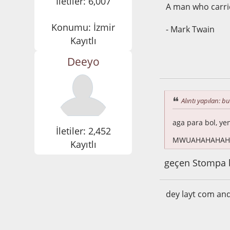
İletiler: 6,007
A man who carrie
Konumu: İzmir
- Mark Twain
Kayıtlı
Deeyo
Aralık 09, 2014, 1
Alıntı yapılan: b
aga para bol, yen
İletiler: 2,452
MWUAHAHAHAHA
Kayıtlı
geçen Stompa b
dey layt com an