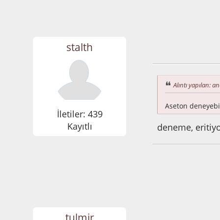
stalth
Aralık 09, 2014, 1
Alıntı yapılan: a
Aseton deneyebil
İletiler: 439
Kayıtlı
deneme, eritiyo
tulmir