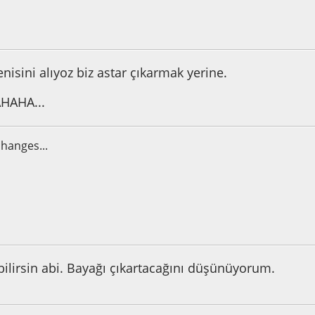
0:19:09 ÖÖ
enisini alıyoz biz astar çıkarmak yerine.
AHA...
hanges...
0:56:14 ÖÖ
ilirsin abi. Bayağı çıkartacağını düşünüyorum.