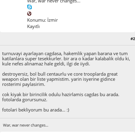
War, war never changes...
Konumu: İzmir
Kayıtlı
#2
Haziran 08, 2014, 08:16:53 ÖÖ
turnuvayi ayarlayan cagdasa, hakemlik yapan barana ve tum
katilanlara super tesekkurler. bir ara o kadar kalabalik oldu ki,
kule nefes alinamaz hale geldi, ilgi de iiydi.
destroyersiz, bol bull centaurlu ve core trooplarda great
weapon olan bir liste yapmistim. yarin isyerine gidince
rosterimi paylasirim.
cok kiyak bir birincilik odulu hazirlamis cagdas bu arada.
fotolarda gorursunuz.
fotolari bekliyorum bu arada... :)
War, war never changes...