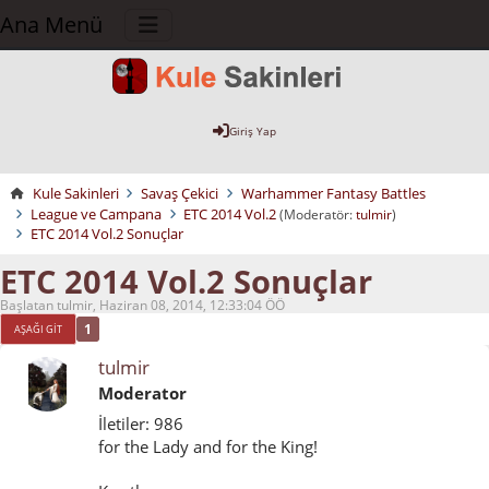
Ana Menü
Giriş Yap
Kule Sakinleri
Savaş Çekici
Warhammer Fantasy Battles
League ve Campana
ETC 2014 Vol.2
(Moderatör:
tulmir
)
ETC 2014 Vol.2 Sonuçlar
ETC 2014 Vol.2 Sonuçlar
Başlatan tulmir, Haziran 08, 2014, 12:33:04 ÖÖ
1
AŞAĞI GIT
tulmir
Moderator
İletiler: 986
for the Lady and for the King!