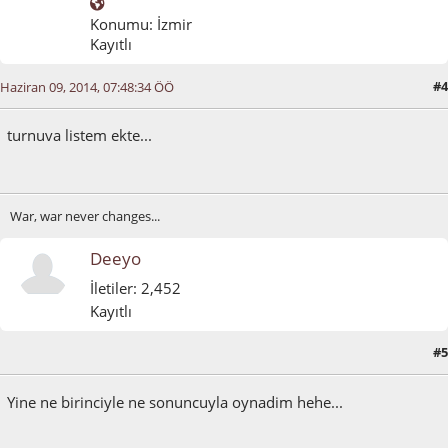
Konumu: İzmir
Kayıtlı
#4
Haziran 09, 2014, 07:48:34 ÖÖ
turnuva listem ekte...
War, war never changes...
Deeyo
İletiler: 2,452
Kayıtlı
#5
Haziran 09, 2014, 11:42:10 ÖÖ
Yine ne birinciyle ne sonuncuyla oynadim hehe...