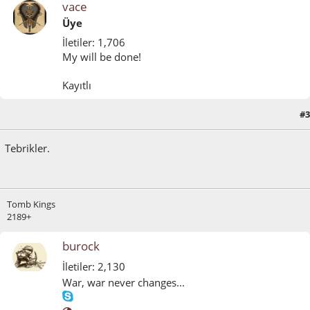
vace
Üye
İletiler: 1,706
My will be done!
Kayıtlı
#3
Haziran 09, 2014, 12:05:00 ÖÖ
Tebrikler.
Tomb Kings
2189+
burock
İletiler: 2,130
War, war never changes...