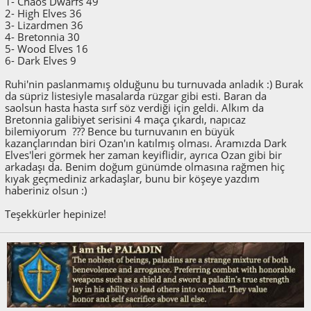
1- Chaos Dwarfs 49
2- High Elves 36
3- Lizardmen 36
4- Bretonnia 30
5- Wood Elves 16
6- Dark Elves 9
Ruhi'nin paslanmamış olduğunu bu turnuvada anladık :) Burak
da süpriz listesiyle masalarda rüzgar gibi esti. Baran da
saolsun hasta hasta sırf söz verdiği için geldi. Alkım da
Bretonnia galibiyet serisini 4 maça çıkardı, napıcaz
bilemiyorum ??? Bence bu turnuvanın en büyük
kazançlarından biri Ozan'ın katılmış olması. Aramızda Dark
Elves'leri görmek her zaman keyiflidir, ayrıca Ozan gibi bir
arkadaşı da. Benim doğum günümde olmasına rağmen hiç
kıyak geçmediniz arkadaşlar, bunu bir köşeye yazdım
haberiniz olsun :)
Teşekkürler hepinize!