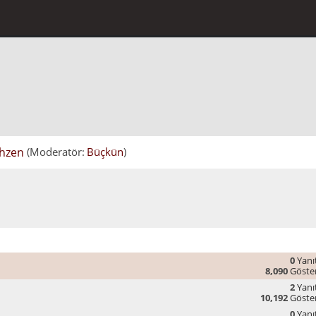
hzen
(Moderatör:
Büçkün
)
0
Yanıt
8,090
Göste
2
Yanıt
10,192
Göste
0
Yanıt