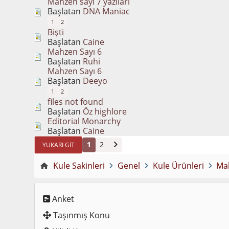
Mahzen sayı 7 yazıları
Başlatan
DNA Maniac
1
2
Bişti
Başlatan
Caine
Mahzen Sayı 6
Başlatan
Ruhi
Mahzen Sayı 6
Başlatan
Deeyo
1
2
files not found
Başlatan
Öz highlore
Editorial Monarchy
Başlatan
Caine
1
2
YUKARI GIT
Kule Sakinleri
Genel
Kule Ürünleri
Ma
Anket
Taşınmış Konu