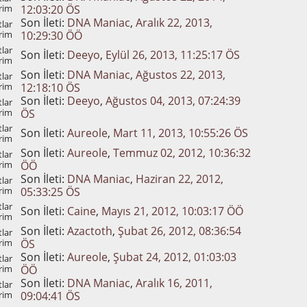
rim
12:03:20 ÖS
Son İleti:
DNA Maniac
,
Aralık 22, 2013,
lar
rim
10:29:30 ÖÖ
lar
Son İleti:
Deeyo
,
Eylül 26, 2013, 11:25:17 ÖS
rim
Son İleti:
DNA Maniac
,
Ağustos 22, 2013,
lar
rim
12:18:10 ÖS
Son İleti:
Deeyo
,
Ağustos 04, 2013, 07:24:39
lar
rim
ÖS
lar
Son İleti:
Aureole
,
Mart 11, 2013, 10:55:26 ÖS
rim
Son İleti:
Aureole
,
Temmuz 02, 2012, 10:36:32
lar
rim
ÖÖ
Son İleti:
DNA Maniac
,
Haziran 22, 2012,
lar
rim
05:33:25 ÖS
lar
Son İleti:
Caine
,
Mayıs 21, 2012, 10:03:17 ÖÖ
rim
Son İleti:
Azactoth
,
Şubat 26, 2012, 08:36:54
lar
rim
ÖS
Son İleti:
Aureole
,
Şubat 24, 2012, 01:03:03
lar
rim
ÖÖ
Son İleti:
DNA Maniac
,
Aralık 16, 2011,
lar
rim
09:04:41 ÖS