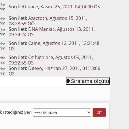
lar
Son İleti:
vace
,
Kasım 25, 2011, 04:14:00 ÖS
rim
Son İleti:
Azactoth
,
Ağustos 15, 2011,
lar
rim
08:28:59 ÖÖ
Son İleti:
DNA Maniac
,
Ağustos 13, 2011,
lar
rim
09:34:24 ÖS
Son İleti:
Caine
,
Ağustos 12, 2011, 12:21:48
lar
rim
ÖS
Son İleti:
Öz highlore
,
Ağustos 09, 2011,
lar
rim
09:32:55 ÖS
Son İleti:
Deeyo
,
Haziran 27, 2011, 01:13:06
lar
rim
ÖS
Sıralama ölçütü
 istediğiniz yer