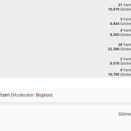
21
Yanıt
19,619
Göste
3
Yanıt
8,844
Göste
4
Yanıt
8,503
Göste
28
Yanıt
22,300
Göste
2
Yanıt
8,010
Göste
9
Yanıt
10,795
Göste
hzen
(Moderatör:
Büçkün
)
Gitmek