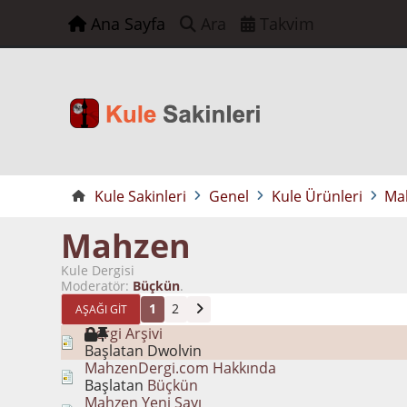
Ana Sayfa
Ara
Takvim
Kule Sakinleri
Genel
Kule Ürünleri
Ma
Mahzen
Kule Dergisi
Moderatör:
Büçkün
.
1
2
AŞAĞI GIT
Dergi Arşivi
Başlatan Dwolvin
MahzenDergi.com Hakkında
Başlatan
Büçkün
Mahzen Yeni Sayı