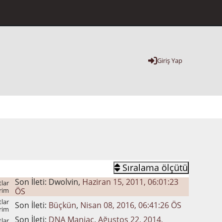
Giriş Yap
Sıralama ölçütü
Son İleti: Dwolvin,
Haziran 15, 2011, 06:01:23
lar
rim
ÖS
lar
Son İleti:
Büçkün
,
Nisan 08, 2016, 06:41:26 ÖS
rim
Son İleti:
DNA Maniac
,
Ağustos 22, 2014,
lar