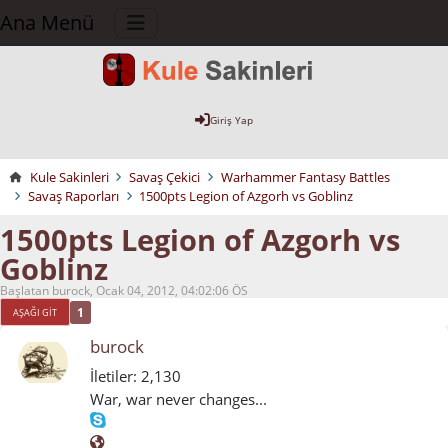
Ana Menü
Giriş Yap
Kule Sakinleri
Savaş Çekici
Warhammer Fantasy Battles
Savaş Raporları
1500pts Legion of Azgorh vs Goblinz
1500pts Legion of Azgorh vs
Goblinz
Başlatan burock, Ocak 04, 2012, 04:02:06 ÖS
1
AŞAĞI GIT
burock
İletiler: 2,130
War, war never changes...