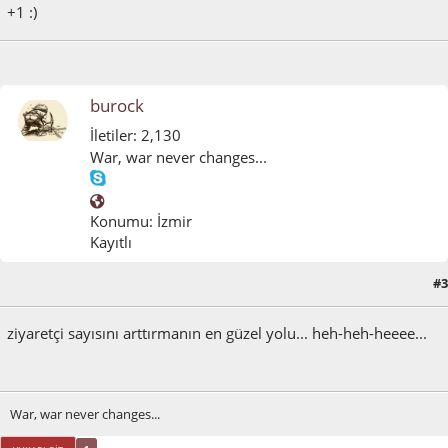
+1 :)
burock
İletiler: 2,130
War, war never changes...
Konumu: İzmir
Kayıtlı
#3
Ocak 04, 2012, 04:35:17 ÖS
ziyaretçi sayısını arttırmanın en güzel yolu... heh-heh-heeee...
War, war never changes...