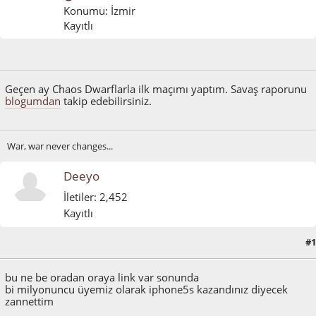
Konumu: İzmir
Kayıtlı
Ocak 04, 2012, 04:02:06 ÖS
Geçen ay Chaos Dwarflarla ilk maçımı yaptım. Savaş raporunu
blogumdan
takip edebilirsiniz.
War, war never changes...
Deeyo
İletiler: 2,452
Kayıtlı
#1
Ocak 04, 2012, 04:24:15 ÖS
bu ne be oradan oraya link var sonunda
bi milyonuncu üyemiz olarak iphone5s kazandınız diyecek
zannettim