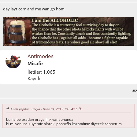
dey layt com and me wan go hom...
Antimodes
Misafir
İletiler: 1,065
Kayıtlı
#2
Ocak 04, 2012, 04:32:16 ÖS
Alıntı yapılan: Deeyo - Ocak 04, 2012, 04:24:15 ÖS
bu ne be oradan oraya link var sonunda
bi milyonuncu üyemiz olarak iphone5s kazandınız diyecek zannettim