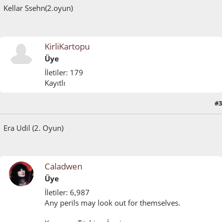
Kellar Ssehn(2.oyun)
KirliKartopu
Üye
İletiler: 179
Kayıtlı
#3
Temmuz 09, 2024, 12:47:10 ÖS
Era Udil (2. Oyun)
Caladwen
Üye
İletiler: 6,987
Any perils may look out for themselves.