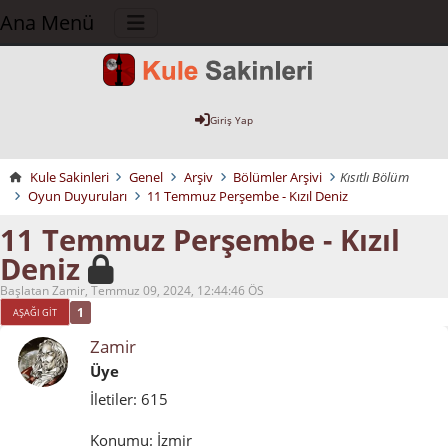
Ana Menü
Giriş Yap
Kule Sakinleri
Genel
Arşiv
Bölümler Arşivi
Kısıtlı Bölüm
Oyun Duyuruları
11 Temmuz Perşembe - Kızıl Deniz
11 Temmuz Perşembe - Kızıl
Deniz
Başlatan Zamir, Temmuz 09, 2024, 12:44:46 ÖS
1
AŞAĞI GIT
Zamir
Üye
İletiler: 615
Konumu: İzmir