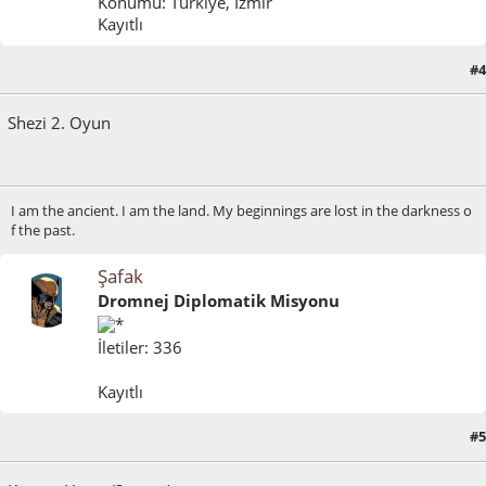
Konumu: Türkiye, İzmir
Kayıtlı
#4
Temmuz 09, 2024, 04:13:52 ÖS
Shezi 2. Oyun
I am the ancient. I am the land. My beginnings are lost in the darkness o
f the past.
Şafak
Dromnej Diplomatik Misyonu
İletiler: 336
Kayıtlı
Temmuz 10, 2024, 05:29:51 ÖS
Son düzenlenme
: Temmuz 10, 2024, 05:32:00 ÖS
#5
Hexx