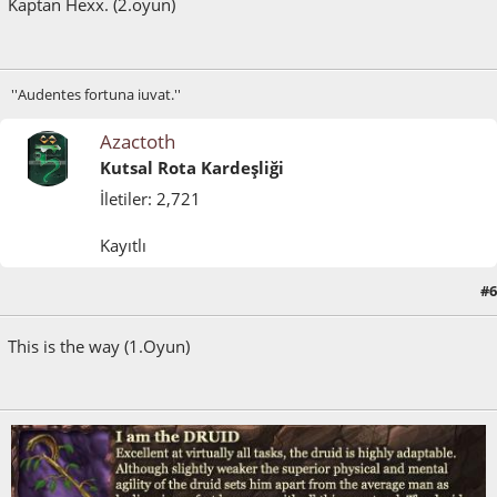
Kaptan Hexx. (2.oyun)
''Audentes fortuna iuvat.''
Azactoth
Kutsal Rota Kardeşliği
İletiler: 2,721
Kayıtlı
#6
Temmuz 11, 2024, 08:06:41 ÖÖ
This is the way (1.Oyun)