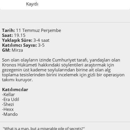
Kayıtlı
Temmuz 09, 2024, 12:44:46 ÖS
Son düzenlenme
: Temmuz 11, 2024, 12:25:25 ÖS
Zamir
Tarih:
11 Temmuz Perşembe
Saat:
19.15
Yaklaşık Süre:
3-4 saat
Katılımcı Sayısı:
3-5
GM:
Mirza
Son olan olayların izinde Cumhuriyet tarafı, yandaşları olan
Kronos Hükümeti hakkındaki söylentileri araştırmak için
gezegenin üst kademe soylularından birine ait olan alg
toplama tesislerinden birini incelemek için gizli bir operasyon
takımı kuruyor.
Katılımcılar
-Kellar
-Era Udil
-Shezi
-Hexx
-Mando
"What is a man, but a miserable pile of secrets?"