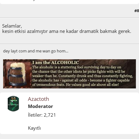
#8
Mart 29, 2015, 02:06:02 ÖS
Selamlar,
kesin etkisi azalmıştır ama ne kadar dramatik bakmak gerek.
dey layt com and me wan go hom...
Azactoth
Moderator
İletiler: 2,721
Kayıtlı