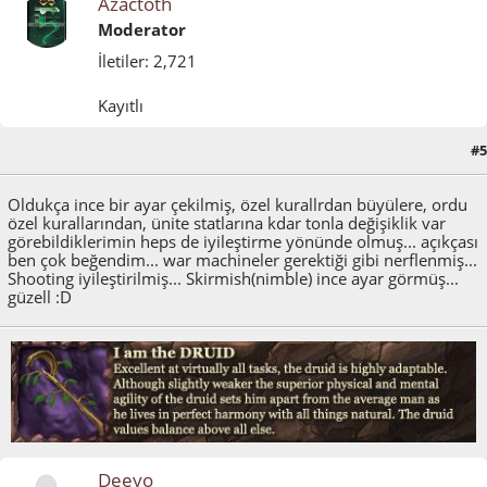
Azactoth
Moderator
İletiler: 2,721
Kayıtlı
#5
Mart 27, 2015, 06:59:40 ÖS
Oldukça ince bir ayar çekilmiş, özel kurallrdan büyülere, ordu
özel kurallarından, ünite statlarına kdar tonla değişiklik var
görebildiklerimin heps de iyileştirme yönünde olmuş... açıkçası
ben çok beğendim... war machineler gerektiği gibi nerflenmiş...
Shooting iyileştirilmiş... Skirmish(nimble) ince ayar görmüş...
güzell :D
Deeyo