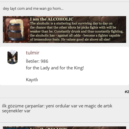
dey layt com and me wan go hom...
tulmir
İletiler: 986
for the Lady and for the King!
Kayıtlı
#2
Mart 21, 2015, 01:12:33 ÖS
ilk gözüme çarpanlar: yeni ordular var ve magic de artık
seçenekler var