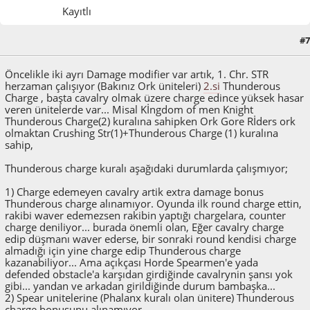
Kayıtlı
#7
Mart 28, 2015, 05:47:54 ÖS
Son düzenlenme
: Mart 29, 2015, 12:49:53 ÖS Azactoth
Öncelikle iki ayrı Damage modifier var artık, 1. Chr. STR
herzaman çalışıyor (Bakınız Ork üniteleri)
2.si
Thunderous
Charge , başta cavalry olmak üzere charge edince yüksek hasar
veren ünitelerde var... Misal Kİngdom of men Knight
Thunderous Charge(2) kuralına sahipken Ork Gore Rİders ork
olmaktan Crushing Str(1)+Thunderous Charge (1) kuralına
sahip,
Thunderous charge kuralı aşağıdaki durumlarda çalışmıyor;
1) Charge edemeyen cavalry artik extra damage bonus
Thunderous charge alınamıyor. Oyunda ilk round charge ettin,
rakibi waver edemezsen rakibin yaptığı chargelara, counter
charge deniliyor... burada önemli olan, Eğer cavalry charge
edip düşmanı waver ederse, bir sonraki round kendisi charge
almadığı için yine charge edip Thunderous charge
kazanabiliyor... Ama açıkçası Horde Spearmen'e yada
defended obstacle'a karşıdan girdiğinde cavalrynin şansı yok
gibi... yandan ve arkadan girildiğinde durum bambaşka...
2) Spear unitelerine (Phalanx kuralı olan ünitere) Thunderous
charge bonusunu alınamıyor.