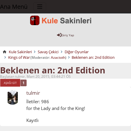
Ana Menü
Giriş Yap
Kule Sakinleri
Savaş Çekici
Diğer Oyunlar
Kings of War
Beklenen an: 2nd Edition
(Moderatör:
Azactoth
)
Beklenen an: 2nd Edition
Başlatan tulmir, Mart 20, 2015, 03:44:21 ÖS
1
AŞAĞI GIT
tulmir
İletiler: 986
for the Lady and for the King!
Kayıtlı