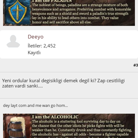
Deeyo
İletiler: 2,452
Kayıtlı
#3
Mart 22, 2015, 03:23:29 ÖS
Yeni ordular kural degisikligi demek degil ki? Zap cesitliligi
zaten vardi sanki....
dey layt com and me wan go hom...