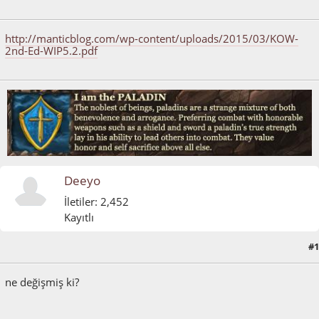
Mart 20, 2015, 03:44:21 ÖS
http://manticblog.com/wp-content/uploads/2015/03/KOW-
2nd-Ed-WIP5.2.pdf
Deeyo
İletiler: 2,452
Kayıtlı
#1
Mart 21, 2015, 11:43:22 ÖÖ
ne değişmiş ki?