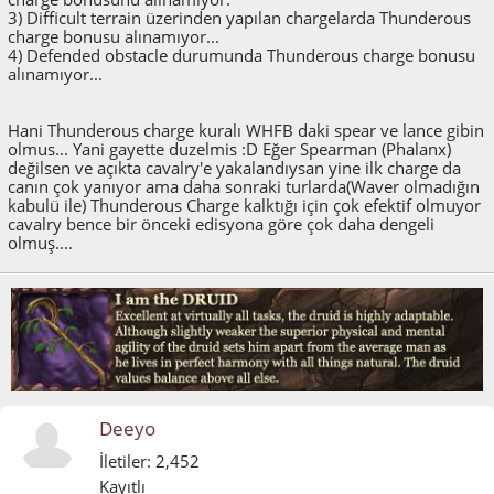
3) Difficult terrain üzerinden yapılan chargelarda Thunderous
charge bonusu alınamıyor...
4) Defended obstacle durumunda Thunderous charge bonusu
alınamıyor...
Hani Thunderous charge kuralı WHFB daki spear ve lance gibin
olmus... Yani gayette duzelmis :D Eğer Spearman (Phalanx)
değilsen ve açıkta cavalry'e yakalandıysan yine ilk charge da
canın çok yanıyor ama daha sonraki turlarda(Waver olmadığın
kabulü ile) Thunderous Charge kalktığı için çok efektif olmuyor
cavalry bence bir önceki edisyona göre çok daha dengeli
olmuş....
Deeyo
İletiler: 2,452
Kayıtlı