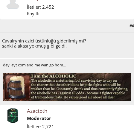
İletiler: 2,452
Kayıtlı
#6
Mart 27, 2015, 09:36:43 ÖS
Cavalrynin ezici üstünlüğü giderilmiş mi?
sanki alakası yokmuş gibi geldi.
dey layt com and me wan go hom...
Azactoth
Moderator
İletiler: 2,721