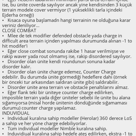
ise, bu ünite coverda sayılıyor ancak yine kendisinden 3 küçük
terrain modele cover vermiyor (1 yükseklikli tarla içindeki
Ejderha örneği)
• Kısaca oyuna başlamadn hangi terrainin ne olduğuna karar
veriniz deniliyor...
CLOSE COMBAT
• Mlee de tek modifier defended obstacle yada charge in
difficult area terrain içinden yapılması durumunda alınan -1 to
hit modifer'i
• Eğer close combat sonunda rakibe 1 hasar verilmişse ve
rakip waver yada rout olmamış ise, rakip disordered sayılıyor.
• Disorder olan ünite kendi roundunun sonuna kadar
disorder kalır.
• Disorder olan ünite charge edemez, Counter Charge
edebilir. Bu durumda ünite görmediği hedeflere dahi (örnek
bir önceki tur arkasından saldıran ünite gibi) saldırabilir.
• Disorder ünite area terrain ve obstacle penaltılarını almaz.
• Eğer flank teki bir üniteye counter charge edilirken,
imposible terrain yada diğer üniteler sebebi ile ünite bu alana
sığamıyorsa (misal horde ünitenin döndüğünde sığamaması
durumu) counter charge yapılamaz.
INDUVIDUAL
• Individual kuralına sahip modeller (Herolar) 360 derece LoS
a sahip ve her yöne charge edebiliyorlar.
• Tüm individual modeller Nimble kuralına sahip.
• Induvidiual kuralına sahip hedefe ateş edilirken, ekstra -1 to