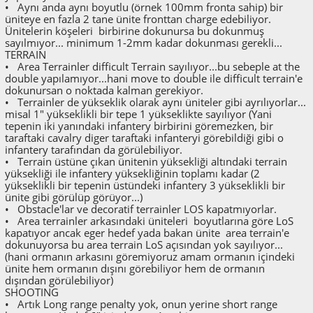
• Aynı anda aynı boyutlu (örnek 100mm fronta sahip) bir
üniteye en fazla 2 tane ünite fronttan charge edebiliyor.
Ünitelerin köşeleri birbirine dokunursa bu dokunmuş
sayılmıyor... minimum 1-2mm kadar dokunması gerekli...
TERRAIN
• Area Terrainler difficult Terrain sayılıyor...bu sebeple at the
double yapılamıyor...hani move to double ile difficult terrain'e
dokunursan o noktada kalman gerekiyor.
• Terrainler de yükseklik olarak aynı üniteler gibi ayrılıyorlar...
misal 1" yükseklikli bir tepe 1 yükseklikte sayılıyor (Yani
tepenin iki yanındaki infantery birbirini göremezken, bir
taraftaki cavalry diger taraftaki infanteryi görebildiği gibi o
infantery tarafından da görülebiliyor.
• Terrain üstüne çıkan ünitenin yüksekliği altındaki terrain
yüksekliği ile infantery yüksekliğinin toplamı kadar (2
yükseklikli bir tepenin üstündeki infantery 3 yükseklikli bir
ünite gibi görülüp görüyor...)
• Obstacle'lar ve decoratif terrainler LOS kapatmıyorlar.
• Area terrainler arkasındaki üniteleri boyutlarına göre LoS
kapatıyor ancak eger hedef yada bakan ünite area terrain'e
dokunuyorsa bu area terrain LoS açısından yok sayılıyor...
(hani ormanın arkasını göremiyoruz amam ormanın içindeki
ünite hem ormanın dışını görebiliyor hem de ormanın
dışından görülebiliyor)
SHOOTING
• Artık Long range penalty yok, onun yerine short range