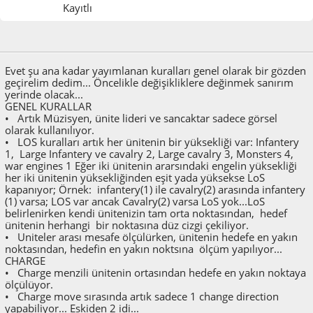
Kayıtlı
Mart 29, 2015, 10:31:56 ÖS
Evet şu ana kadar yayımlanan kuralları genel olarak bir gözden
geçirelim dedim... Öncelikle değişikliklere değinmek sanırım
yerinde olacak...
GENEL KURALLAR
• Artık Müzisyen, ünite lideri ve sancaktar sadece görsel
olarak kullanılıyor.
• LOS kuralları artık her ünitenin bir yüksekliği var: Infantery
1, Large Infantery ve cavalry 2, Large cavalry 3, Monsters 4,
war engines 1 Eğer iki ünitenin ararsındaki engelin yüksekliği
her iki ünitenin yüksekliğinden eşit yada yüksekse LoS
kapanıyor; Örnek: infantery(1) ile cavalry(2) arasında infantery
(1) varsa; LOS var ancak Cavalry(2) varsa LoS yok...LoS
belirlenirken kendi ünitenizin tam orta noktasından, hedef
ünitenin herhangi bir noktasına düz cizgi çekiliyor.
• Uniteler arası mesafe ölçülürken, ünitenin hedefe en yakın
noktasından, hedefin en yakın noktsına ölçüm yapılıyor...
CHARGE
• Charge menzili ünitenin ortasından hedefe en yakın noktaya
ölçülüyor.
• Charge move sırasında artık sadece 1 change direction
yapabiliyor... Eskiden 2 idi...