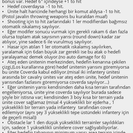
bonus var. Hedef 6" içindeyse +1 to hit
• Hedef coverdaysa -1 to hit.
• Ünite halt haricinde herhangi bir komut aldysa -1 to hit.
(Pistol javalin throwing weapons bu kuraldan muaf)
• Shooting için to hit zarlarındaki 1 ler modifierdan bağımsız
otomatik ıskalamış sayılıyor.
• Eğer modifer sonucu vurmak için gerekli rakam 6 dan fazla
olursa toplam atak sayısının yarısı (round down) kadar zar
atılıyor, yine sadece 6 ile vurulmuş sayılıyor.
• Hasar için atılan 1 ler otomatik ıskalamış sayılırken,
yaralamak için 6dan büyük zar gerekli ise bu atak o hedefi
yaralayamaz demek oluyor.(no auto damage for 6)
• Ateş eden ünitenin merkezinden, hedefin kenarına çekilen
çizgi,(Los kurallarına göre) hedef ünitenin yarısını göremiyorsa
bu ünite Coverda kabul ediliyor.(misal iki infantery ünitesi
arasında bir cavalry ünites var ateş eden ünite, hedef ünitenin
yarısından fazlasını göremiyorsa coverda sayılıyor...)
• Eğer ünitenin yarısı kendisinden daha kısa terrain tarafından
engelleniyorsa, ünite yine coverda sayılıyor burada sadece
şöyle bir istisna var; kendisinden 3 boy kısa bir terrain yada
ünite cover sağlamaz (misal 4 yükseklikli bir ejderha , 1
yükseklikli bir terrain yada infantery tarafından cover
edilemiyor (aynı şey 3 yükseklikli tepe üstündeki infantery için
de geçerli misal))
• Obstacle lar 1 den düşük yükseklikli terrainler sayıldıkları
için, sadece 1 yükseklikli ünitelere cover sağlıyabiliyorlar.
• Eğer hedefin tabanının minimum yarısı area terrain içinde