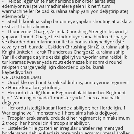
• Reload, eğer ünite halt haricinde bir order alırsa ateş
edemiyor (ve işte warmachinelere gelen ilk nerf, tüm
warmachine ler Reload kuralına sahip yani yön değiştirip ateş
edemiyorlar)
• Stealth kuralına sahip bir üniteye yapılan shooting attacklara
ekstra -1 to hit alınıyor.
• Thunderous Charge, Aslında Churshing Strength ile aynı işi
yapıyor, Thund. Charge ile stack oluyor ama hindered charge
ve disorder durumlarında unite bu bonusu kaybediyor.(İşte
cavalry nerfi burada... Eskiden Chrushing Str (2) kuralına sahip
Knight üniteleri, artık Thunderous Charge (2) kuralına sahip.
Yani ilk charge da yine eskisi gibi iyi vuruyorlar ama rakibi ilk
tur kıramaz (waver yada rout) edemezse bir sonraki round
rakipten charge yediği için disorder olup bu kuralı
kaybediyorlar)
ORDU KURULUMU
• Öncelikle rigid unit kuralı kaldırılmış, bunu yerine regiment
ve Horde kuralları getirilmiş.
• Her ordu istediği kadar Regiment alabiliyor; her Regiment
için 1 War engine yada 1 monster yada 1 hero alma hakkı
doğuyor.
• Her ordu istediği kadar Horde alabiliyor; her Horde için, 1
War engine ve 1 monster ve 1 hero alma hakkı doğuyor.
• Trooplar artık sınırlı, ordudaki her regiment için maksimum
2 troop, her horde için 4 troop alınabiliyor.
• Listelerde * ile gösterilen irregular üniteler regiment yad
horde yapsa dahi yukardaki opsiyonları açmıyor (misal Troller,