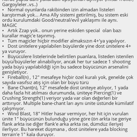
Gargoyleler..vs..)
• Normal oyunlarda rakibinden izin almadan listeleri
karıştırmak yok... Ama Ally sistemi getirilmiş, bu sistem eski
ordu kurulumdaki Good/neutral/evil yaklaşımı ile aynı.
MAGIC
• Artık Zzap yok.. onun yerine eskiden special olan bazı
kurallar magic'e taşınmış.
• Tüm magicler hiçbir modifier almaksızın 4+'ya yapılıyor.
• Dost ünitelere yapılabilen büyülerde yine dost ünitelere 4+
ya vuruyor.
• Büyücülere listelerinde belirtilen puanlara, listeden istenilen
büyü/büyülerler alınabiliyor, ancak her tur sadece 1 shooting
yada büyü yapılabildiği için bu sadece büyücünün arsenalini
genişletiyor.
• Fireball(n) , 12" mesafeye hiçbir özel kuralı yok, genelde çok
sayıda vasıfsız atış için olan bir büyü türü
• Bane Chant(n), 12" mesafede dost üniteye atılıyor, 1 yada
daha fazla hit atılması durumunda, üniteye Piercing(1) ve
Crushing Strength(1) veriyor yada var olan değerleri bir
arttırıyor. Multiple bane-chant ları aynı ünite üstünde kümilatif
çalışmıyor.
• Wind Blast, 18" Hitler hasar vermiyor, her hit için vurulan
ünite 1" büyücünün bulunduğu yöne göre (ön arkta ise geriye
flank arkta ise diğer flank'e arka arkta ise, dümdüz ileriye)
ilerliyor. Bu hareket düşmana , dost ünitelere yada blocking
terrain'e 1" kala duruyor.