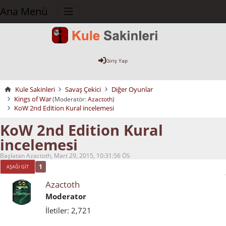
Ana Menü
Giriş Yap
Kule Sakinleri
Savaş Çekici
Diğer Oyunlar
Kings of War
(Moderatör:
Azactoth
)
KoW 2nd Edition Kural incelemesi
KoW 2nd Edition Kural
incelemesi
Başlatan Azactoth, Mart 29, 2015, 10:31:56 ÖS
1
AŞAĞI GIT
Azactoth
Moderator
İletiler: 2,721