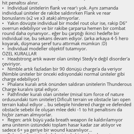
hit penaltısı alınır.
• Individual ünitelerin flank ve rear'ı yok. Aynı zamanda
individual üniteler de rakibe saldırırken Flank ve rear
bonuslarını (x2 ve x3 atak) almıyorlar.
• Yakın dövüşte individual bir model rout olur ise, rakip D6"
overrun edebiliyor ve bir rakibe çarparsa hemen bir combat
round daha oynanıyor.. eğer bu çarptığı ikinci hedefte bir
individual ise, bu sekans devam ediyor. (arka arkaya 4-5 hero
koyarak, düşmana şeref turu attırmak mümkün :D)
• İndividual modeller objektif tutamıyor.
ÖZEL KURALLAR
• Headstrong artık waver olan üniteyi Stedy'e değil disorder'a
çeviriyor.
• Nimble artık fazladan bir 90 dönüşü charge'a da veriyor
(Nimble üniteler bir önceki edisyondaki normal üniteler gibi
charge edebiliyor)
• Phalanx kuralı artık önünden saldıran ünitelerin Thunderous
Charge kuralını iptal ediyor.
• Pathfinder kuralı olan üniteler (misal tüm force of nature
ordusundaki tüm üniteler) Dificult terrain ve obstacle ları open
terrain kabul ediyor .. bu sebeple hindered charge ve defended
obstacle sebebi ile oluşan mlee deki -1 to hit penaltısını da
hiçbir zaman almıyorlar.
• Regen: artık büyü yada breath weapon ile kaldırılamıyor
ama ünitenin üstündeki toplam hasar kadar zar atılıyor ve
sadece 6+ ya geriye bir wound kazanılıyor...