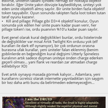
edilirse, ünitenin tabanı içindeki herhagi bir noktaya objektif
bırakılır. Eğer Ünite yakın dövüşte kaybedildiyse, üniteyi yok
eden ünite objektifi almış sayılır. Bir ünite birden fazla objektif
token taşıyabilir. Oyun sonunda rakipten fazla loot token tutan
taraf oyunu kazanır.
• Kill and pillage: Pillage gibi D3+4 objektif konulur, Oyun
sonunda yok edilen her ünite puanı kadar puan verir, her
pillage token'ı ise, ordu puanının %10'u kadar puan sayılır.
Evet genel olarak kural değişiklikleri bunlar, ordu listelerinde
de değişiklikler var misal Artık Twilight Kin ordusu yok (elf
kuralları ile dark elf oynanıyor), bir çok ordunun orasına
burasına ufak kurallar, yeni üniteler falan eklenmiş (benim
goblinlerde en beğendiğim kural değişimi Utterly Spineless
kuralının artık sadece düşman üniteye önden charge ederken
geçerli olması... yani flank ve reardan zar atmadan charge
edilebiliyor XD)
Evet artık oynayıp masada görmek kalıyor... Adamlara, yeni
kurallarını ücretsiz olarak internette yayınladıkları için saygım
bir kez daha arttı bunu da belirtmeden edemeyeceğim...