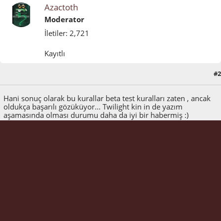
Azactoth
Moderator
İletiler: 2,721
Kayıtlı
#2
Nisan 01, 2015, 06:52:08 ÖÖ
Hani sonuç olarak bu kurallar beta test kuralları zaten , ancak
oldukça başarılı gözüküyor... Twilight kin in de yazım
aşamasında olması durumu daha da iyi bir habermiş :)
1
YUKARI GIT
Theme by
SMF Tricks
SMF 2.1.4 © 2023
,
Simple Machines