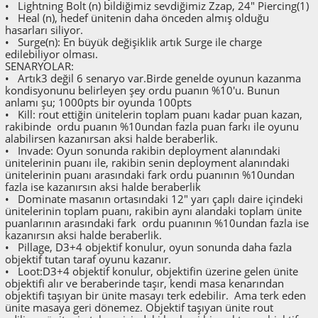
• Lightning Bolt (n) bildiğimiz sevdiğimiz Zzap, 24" Piercing(1)
• Heal (n), hedef ünitenin daha önceden almış olduğu
hasarları siliyor.
• Surge(n): En büyük değişiklik artık Surge ile charge
edilebiliyor olması.
SENARYOLAR:
• Artık3 değil 6 senaryo var.Birde genelde oyunun kazanma
kondisyonunu belirleyen şey ordu puanın %10'u. Bunun
anlamı şu; 1000pts bir oyunda 100pts
• Kill: rout ettiğin ünitelerin toplam puanı kadar puan kazan,
rakibinde ordu puanın %10undan fazla puan farkı ile oyunu
alabilirsen kazanırsan aksi halde beraberlik.
• Invade: Oyun sonunda rakibin deployment alanındaki
ünitelerinin puanı ile, rakibin senin deployment alanındaki
ünitelerinin puanı arasındaki fark ordu puanının %10undan
fazla ise kazanırsın aksi halde beraberlik
• Dominate masanın ortasındaki 12" yarı çaplı daire içindeki
ünitelerinin toplam puanı, rakibin aynı alandaki toplam ünite
puanlarının arasındaki fark ordu puanının %10undan fazla ise
kazanırsın aksi halde beraberlik.
• Pillage, D3+4 objektif konulur, oyun sonunda daha fazla
objektif tutan taraf oyunu kazanır.
• Loot:D3+4 objektif konulur, objektifin üzerine gelen ünite
objektifi alır ve beraberinde taşır, kendi masa kenarından
objektifi taşıyan bir ünite masayı terk edebilir. Ama terk eden
ünite masaya geri dönemez. Objektif taşıyan ünite rout