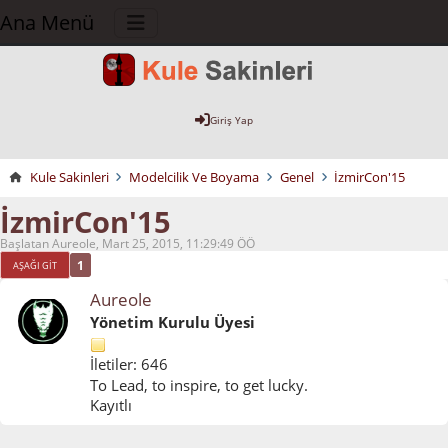
Ana Menü
Giriş Yap
Kule Sakinleri
Modelcilik Ve Boyama
Genel
İzmirCon'15
İzmirCon'15
Başlatan Aureole, Mart 25, 2015, 11:29:49 ÖÖ
1
AŞAĞI GIT
Aureole
Yönetim Kurulu Üyesi
İletiler: 646
To Lead, to inspire, to get lucky.
Kayıtlı
Mart 25, 2015, 11:29:49 ÖÖ