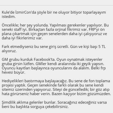
Kule'de İzmirCon'da şöyle bir ne oluyor bitiyor toparlayayım
istedim.
Öncelikle; her şey yolunda. Yapılması gerekenler yapılıyor. Bu
seneki staff iyi. Birkaçtan fazla orjinal fikrimiz var. FRP'yi ön
plana çıkartmak için geçen senelerden daha iyi çalışıyoruz ve
daha iyi fikirlerimiz var.
Fark etmediyseniz bu sene giriş ücretli. Gün ve kişi başı 5 TL
alıyoruz.
GM grubu kurduk Facebook'ta. Oyun oynatmak isteyenler
gruba girsin lütfen. GMler kendi aralarında iki geyik yapsın.
Oyuncu kayıtları başlayınca oyuncularını da alalım. Belki frp
hevesi büyür.
Hediyelikleri bastırmaya başlayacağız. Bu sene de fon toplama
projesi yaptık. Geçen senekinde farklı olarak bu sene kendi
sitemiz üzerinden yapıyoruz. Siteyi de güncelledik; bir göz atıp
hata görürseniz haber verin. Bazen kaçıyor bizim gözümüzden.
Şimdilik aklıma gelenler bunlar. Soracağınız edeceğiniz varsa
beni bu başlıkta sorguya çekebilirsiniz.