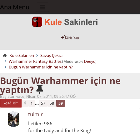
Ana Menü
Giriş Yap
Kule Sakinleri
Savaş Çekici
Warhammer Fantasy Battles
(Moderatör:
Deeyo
)
Bugün Warhammer için ne yaptın?
Bugün Warhammer için ne
yaptın?
Başlatan vace, Nisan 07, 2011, 09:26:47 ÖÖ
...
1
57
58
59
AŞAĞI GIT
tulmir
İletiler: 986
for the Lady and for the King!