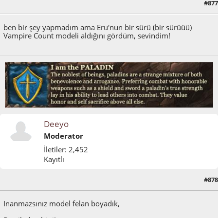
#877
Nisan 24, 2015, 02:59:03 ÖS
ben bir şey yapmadım ama Eru'nun bir sürü (bir sürüüü)
Vampire Count modeli aldığını gördüm, sevindim!
Deeyo
Moderator
İletiler: 2,452
Kayıtlı
#878
Temmuz 14, 2015, 01:49:49 ÖÖ
Inanmazsınız model felan boyadık,