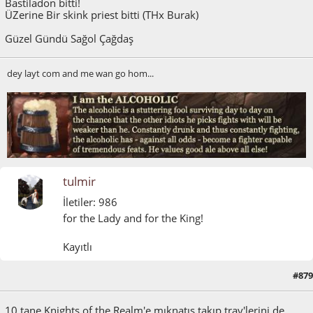
Bastiladon bitti!
ÜZerine Bir skink priest bitti (THx Burak)
Güzel Gündü Sağol Çağdaş
dey layt com and me wan go hom...
tulmir
İletiler: 986
for the Lady and for the King!
Kayıtlı
#879
Temmuz 24, 2015, 11:11:15 ÖÖ
10 tane Knights of the Realm'e mıknatıs takıp tray'lerini de