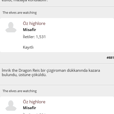
The elves are watching
Öz highlore
Misafir
İletiler: 1,531
Kayıtlı
#881
Aralık 27, 2022, 02:49:32 ÖS
İmrik the Dragon Reis bir çizgiroman dükkanında kazara
bulundu, üstüne çöküldü.
The elves are watching
Öz highlore
Misafir