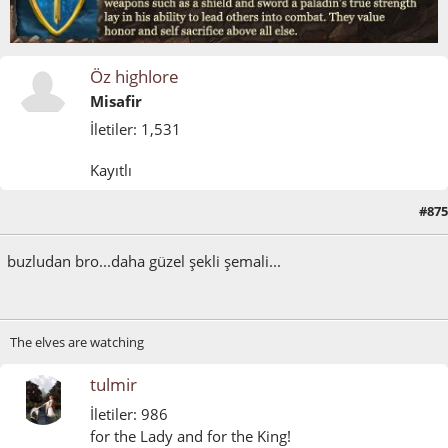
Öz highlore
Misafir
İletiler: 1,531
Kayıtlı
#875
Mart 11, 2015, 11:22:04 ÖÖ
buzludan bro...daha güzel şekli şemali...
The elves are watching
tulmir
İletiler: 986
for the Lady and for the King!