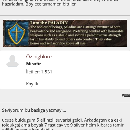
hazırladım. Böylece tamamen bittiler
Öz highlore
Misafir
İletiler: 1,531
Kayıtlı
#880
Kasım 17, 2022, 11:10:08 ÖS
Seviyorum bu baslığa yazmayı...
ucuza bulduğum 5 elf hızlı süvarisi geldi. Arkadaştan da eski
(oldukça) ama boyalı 7 fast cav ve 9 silver helm kibarca tamir
edildi, masaya konulabilir.