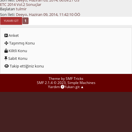
Son İleti:
Deeyo
,
Haziran 03, 2014, 06:09:21 ÖS
ETC 2014 Vol.2 Sonuçlar
Başlatan
tulmir
Son İleti:
Deeyo
,
Haziran 09, 2014, 11:42:10 ÖÖ
1
YUKARI GIT
Anket
Taşınmış Konu
Kilitli Konu
Sabit Konu
Takip ettiğiniz konu
Theme by
SMF Tricks
SMF 2.1.4 © 2023
,
Simple Machines
Yardım
Yukarı git ▲