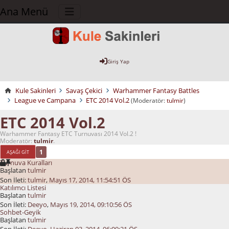
Ana Menü
Giriş Yap
Kule Sakinleri
Savaş Çekici
Warhammer Fantasy Battles
League ve Campana
ETC 2014 Vol.2
(Moderatör:
tulmir
)
ETC 2014 Vol.2
Warhammer Fantasy ETC Turnuvası 2014 Vol.2 !
Moderatör:
tulmir
.
1
AŞAĞI GIT
Turnuva Kuralları
Başlatan
tulmir
Son İleti:
tulmir
,
Mayıs 17, 2014, 11:54:51 ÖS
Katılımcı Listesi
Başlatan
tulmir
Son İleti:
Deeyo
,
Mayıs 19, 2014, 09:10:56 ÖS
Sohbet-Geyik
Başlatan
tulmir