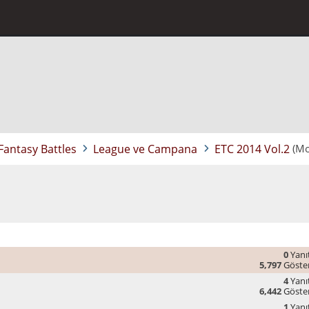
ntasy Battles
League ve Campana
ETC 2014 Vol.2
(Mo
0
Yanıt
5,797
Göste
4
Yanıt
6,442
Göste
1
Yanıt