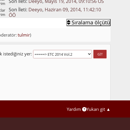
Son İleti:
Deeyo
,
Mayıs 19, 2014, 09:10:56 ÖS
rim
Son İleti:
Deeyo
,
Haziran 09, 2014, 11:42:10
lar
rim
ÖÖ
Sıralama ölçütü
deratör:
tulmir
)
 istediğiniz yer
Yardım
Yukarı git ▲