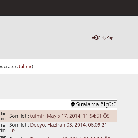
Giriş Yap
deratör:
tulmir
)
Sıralama ölçütü
lar
Son İleti:
tulmir
,
Mayıs 17, 2014, 11:54:51 ÖS
rim
Son İleti:
Deeyo
,
Haziran 03, 2014, 06:09:21
lar
rim
ÖS
lar