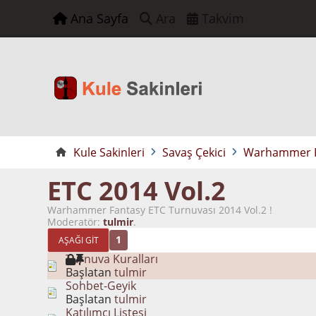
Ana Sayfa
Ara
Takvim
Kule Sakinleri
Savaş Çekici
Warhammer Fa
ETC 2014 Vol.2
Warhammer Fantasy ETC Turnuvası 2014 Vol.2 !
Moderatör:
tulmir
.
1
AŞAĞI GIT
Turnuva Kuralları
Başlatan
tulmir
Sohbet-Geyik
Başlatan
tulmir
Katılımcı Listesi