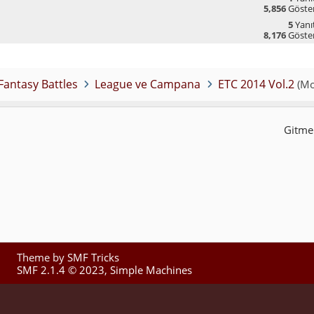
5,856
Göste
5
Yanıt
8,176
Göste
ntasy Battles
League ve Campana
ETC 2014 Vol.2
(Mo
Gitmek
Theme by
SMF Tricks
SMF 2.1.4 © 2023
,
Simple Machines