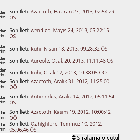
Son İleti:
Azactoth
,
Haziran 27, 2013, 02:54:29
lar
rim
ÖS
Son İleti:
wendigo
,
Mayıs 24, 2013, 05:22:15
lar
rim
ÖS
lar
Son İleti:
Ruhi
,
Nisan 18, 2013, 09:28:32 ÖS
rim
lar
Son İleti:
Aureole
,
Ocak 20, 2013, 11:11:48 ÖS
rim
lar
Son İleti:
Ruhi
,
Ocak 17, 2013, 10:38:05 ÖÖ
rim
Son İleti:
Azactoth
,
Aralık 31, 2012, 11:25:00
lar
rim
ÖÖ
Son İleti:
Antimodes
,
Aralık 14, 2012, 05:11:54
lar
rim
ÖS
Son İleti:
Azactoth
,
Kasım 19, 2012, 10:00:42
lar
rim
ÖÖ
Son İleti:
Öz highlore
,
Temmuz 10, 2012,
lar
rim
05:06:46 ÖS
Sıralama ölçütü