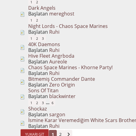
1
2
Dark Angels
Başlatan
mereghost
1
2
Night Lords - Chaos Space Marines
Başlatan
Ruhi
1
2
3
40K Daemons
Başlatan
Ruhi
Hive Fleet Angrboda
Başlatan
Aureole
Chaos Space Marines - Khorne Party!
Başlatan
Ruhi
Bitmemiş Commander Dante
Başlatan
Zero Origin
Sons Of Titan
Başlatan
blackwinter
...
1
2
3
6
Shockaz
Başlatan
sargon
İsmine Karar Veremediğim White Scars Brother
Başlatan
Ruhi
1
2
YUKARI GIT