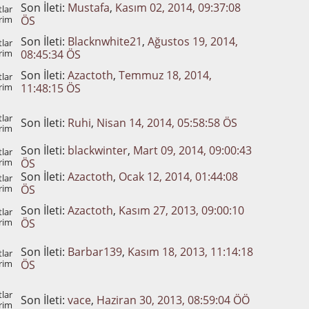
Son İleti:
Mustafa
,
Kasım 02, 2014, 09:37:08
lar
rim
ÖS
Son İleti:
Blacknwhite21
,
Ağustos 19, 2014,
lar
rim
08:45:34 ÖS
Son İleti:
Azactoth
,
Temmuz 18, 2014,
lar
rim
11:48:15 ÖS
lar
Son İleti:
Ruhi
,
Nisan 14, 2014, 05:58:58 ÖS
rim
Son İleti:
blackwinter
,
Mart 09, 2014, 09:00:43
lar
rim
ÖS
Son İleti:
Azactoth
,
Ocak 12, 2014, 01:44:08
lar
rim
ÖS
Son İleti:
Azactoth
,
Kasım 27, 2013, 09:00:10
lar
rim
ÖS
Son İleti:
Barbar139
,
Kasım 18, 2013, 11:14:18
lar
rim
ÖS
lar
Son İleti:
vace
,
Haziran 30, 2013, 08:59:04 ÖÖ
rim