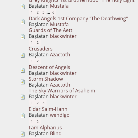
Başlatan
Mustafa
...
1
2
3
6
Dark Angels 1st Company "The Deathwing"
Başlatan
Mustafa
Guards of The Aett
Başlatan
blackwinter
1
2
Crusaders
Başlatan
Azactoth
1
2
Descent of Angels
Başlatan
blackwinter
Storm Shadow
Başlatan
Azactoth
The Sky Warriors of Asaheim
Başlatan
blackwinter
1
2
3
Eldar Saim-Hann
Başlatan
wendigo
1
2
I am Alpharius
Başlatan
Blind