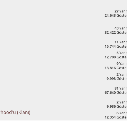
27
Yanıt
24,643
Göste
43
Yanıt
32,422
Göste
11
Yanıt
15,744
Göste
5
Yanıt
12,700
Göste
9
Yanıt
13,816
Göste
2
Yanıt
9,993
Göste
81
Yanıt
67,640
Göste
2
Yanıt
9,936
Göste
hood'u (Klanı)
6
Yanıt
12,354
Göste