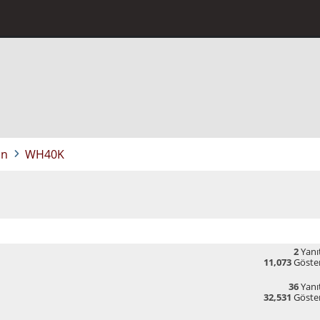
in
WH40K
2
Yanıt
11,073
Göste
36
Yanıt
32,531
Göste