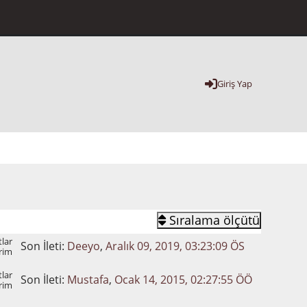
Giriş Yap
Sıralama ölçütü
lar
Son İleti:
Deeyo
,
Aralık 09, 2019, 03:23:09 ÖS
rim
lar
Son İleti:
Mustafa
,
Ocak 14, 2015, 02:27:55 ÖÖ
rim