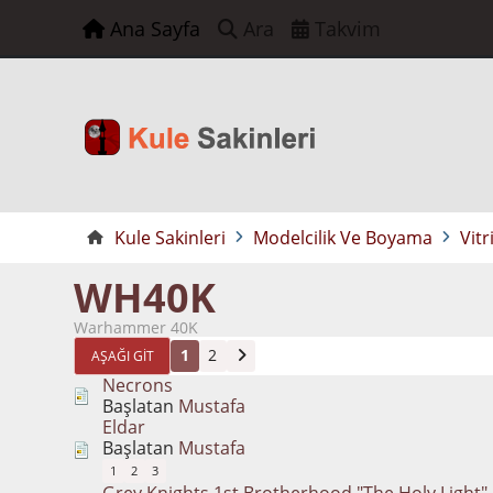
Ana Sayfa
Ara
Takvim
Kule Sakinleri
Modelcilik Ve Boyama
Vitr
WH40K
Warhammer 40K
1
2
AŞAĞI GIT
Necrons
Başlatan
Mustafa
Eldar
Başlatan
Mustafa
1
2
3
Grey Knights 1st Brotherhood "The Holy Light"