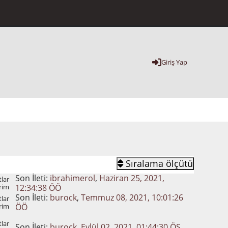
Giriş Yap
Sıralama ölçütü
Son İleti:
ibrahimerol
,
Haziran 25, 2021,
lar
rim
12:34:38 ÖÖ
Son İleti:
burock
,
Temmuz 08, 2021, 10:01:26
lar
rim
ÖÖ
lar
Son İleti:
burock
,
Eylül 02, 2021, 01:44:30 ÖS