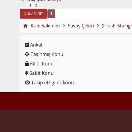
1
2
1
YUKARI GIT
Kule Sakinleri
Savaş Çekici
(Frost+Star)g
Anket
Taşınmış Konu
Kilitli Konu
Sabit Konu
Takip ettiğiniz konu