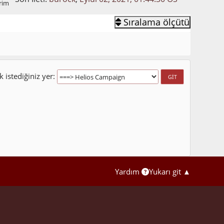
rim
Sıralama ölçütü
 istediğiniz yer
Yardım
Yukarı git ▲