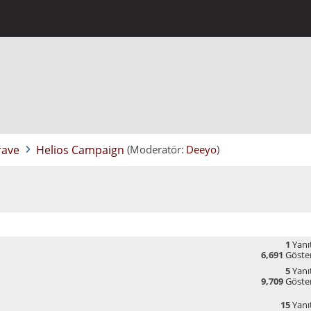
rave
Helios Campaign
(Moderatör:
Deeyo
)
1
Yanıt
6,691
Göste
5
Yanıt
9,709
Göste
15
Yanıt