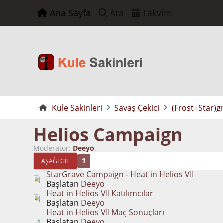
Ana Sayfa
Ara
Takvim
Kule Sakinleri
Savaş Çekici
(Frost+Star)g
Helios Campaign
Moderatör:
Deeyo
.
1
AŞAĞI GIT
StarGrave Campaign - Heat in Helios VII
Başlatan
Deeyo
Heat in Helios VII Katılımcılar
Başlatan
Deeyo
Heat in Helios VII Maç Sonuçları
Başlatan
Deeyo