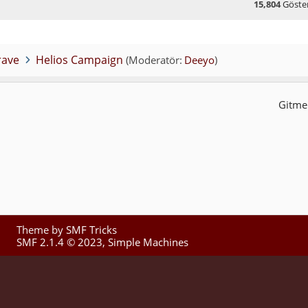
15,804
Göste
rave
Helios Campaign
(Moderatör:
Deeyo
)
Gitmek
Theme by
SMF Tricks
SMF 2.1.4 © 2023
,
Simple Machines