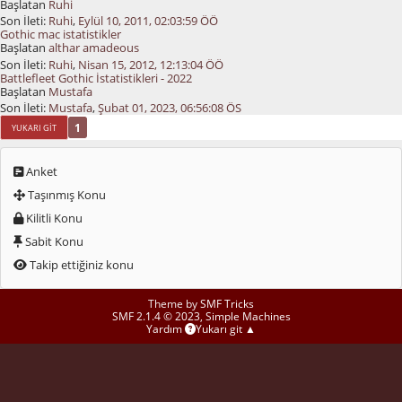
Başlatan
Ruhi
Son İleti:
Ruhi
,
Eylül 10, 2011, 02:03:59 ÖÖ
Gothic mac istatistikler
Başlatan
althar amadeous
Son İleti:
Ruhi
,
Nisan 15, 2012, 12:13:04 ÖÖ
Battlefleet Gothic İstatistikleri - 2022
Başlatan
Mustafa
Son İleti:
Mustafa
,
Şubat 01, 2023, 06:56:08 ÖS
1
YUKARI GIT
Anket
Taşınmış Konu
Kilitli Konu
Sabit Konu
Takip ettiğiniz konu
Theme by
SMF Tricks
SMF 2.1.4 © 2023
,
Simple Machines
Yardım
Yukarı git ▲