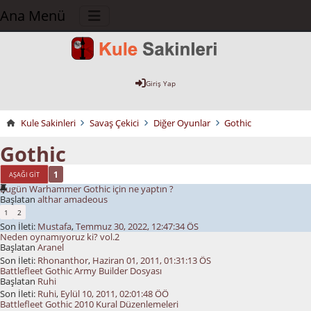
Ana Menü
Giriş Yap
Kule Sakinleri
Savaş Çekici
Diğer Oyunlar
Gothic
Gothic
1
AŞAĞI GIT
Bugün Warhammer Gothic için ne yaptın ?
Başlatan
althar amadeous
1
2
Son İleti:
Mustafa
,
Temmuz 30, 2022, 12:47:34 ÖS
Neden oynamıyoruz ki? vol.2
Başlatan
Aranel
Son İleti:
Rhonanthor
,
Haziran 01, 2011, 01:31:13 ÖS
Battlefleet Gothic Army Builder Dosyası
Başlatan
Ruhi
Son İleti:
Ruhi
,
Eylül 10, 2011, 02:01:48 ÖÖ
Battlefleet Gothic 2010 Kural Düzenlemeleri