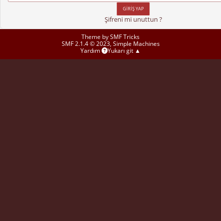
Şifreni mi unuttun ?
Theme by
SMF Tricks
SMF 2.1.4 © 2023
,
Simple Machines
Yardım
Yukarı git ▲