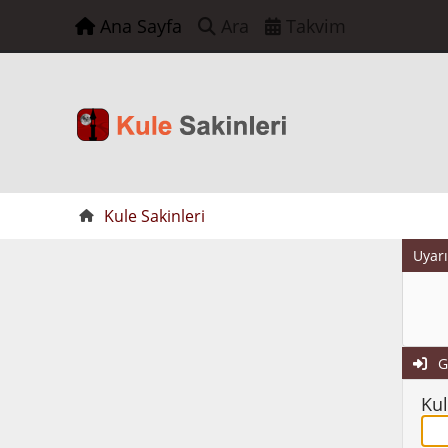
Ana Sayfa
Ara
Takvim
Kule Sakinleri
Uyarı
G
Kul